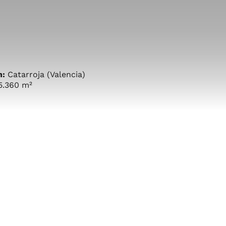
n:
Catarroja (Valencia)
5.360 m²