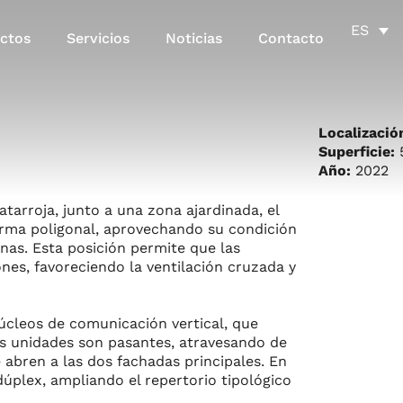
ES
ctos
Servicios
Noticias
Contacto
Localizació
Superficie:
Año:
2022
arroja, junto a una zona ajardinada, el
forma poligonal, aprovechando su condición
nas. Esta posición permite que las
ones, favoreciendo la ventilación cruzada y
úcleos de comunicación vertical, que
nas unidades son pasantes, atravesando de
e abren a las dos fachadas principales. En
 dúplex, ampliando el repertorio tipológico