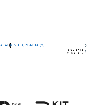
CONTACTO
info@setantaarquitectura.com
(+34) 961 268 456
DIRECCIÓN
Avda. Corts Valencianes, 38 – 1º,
S
46470 Albal (Valencia)
SIGUIENTE
Edificio Aura