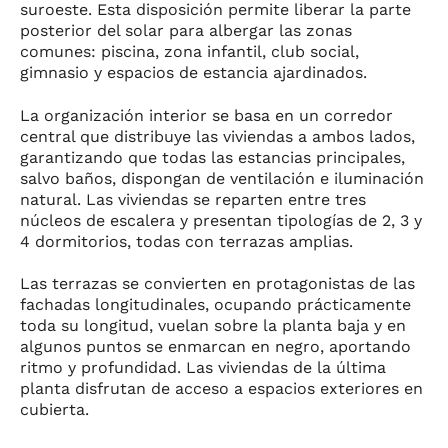
suroeste. Esta disposición permite liberar la parte
posterior del solar para albergar las zonas
comunes: piscina, zona infantil, club social,
gimnasio y espacios de estancia ajardinados.
La organización interior se basa en un corredor
central que distribuye las viviendas a ambos lados,
garantizando que todas las estancias principales,
salvo baños, dispongan de ventilación e iluminación
natural. Las viviendas se reparten entre tres
núcleos de escalera y presentan tipologías de 2, 3 y
4 dormitorios, todas con terrazas amplias.
Las terrazas se convierten en protagonistas de las
fachadas longitudinales, ocupando prácticamente
CONTACTO
toda su longitud, vuelan sobre la planta baja y en
info@setantaarquitectura.c
algunos puntos se enmarcan en negro, aportando
(+34) 961 268 456
ritmo y profundidad. Las viviendas de la última
DIRECCIÓN
planta disfrutan de acceso a espacios exteriores en
Avda. Corts Valencianes,
cubierta.
38 – 1º,
46470 Albal (Valencia)