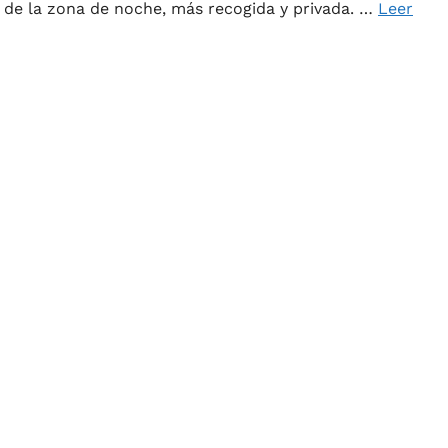
— de la zona de noche, más recogida y privada. …
Leer