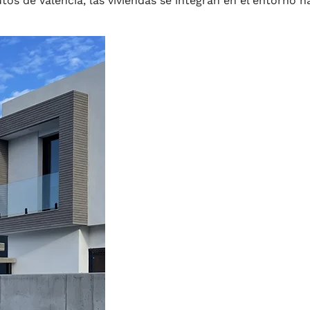
tos de Valencia, las viviendas se integran en el entorno n
INICIO
ESTUDIO