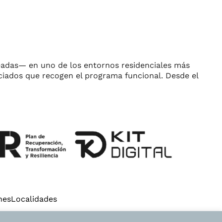
Avda. Corts Valencianes, 38 – 1º,
S
46470 Albal (Valencia)
areadas— en uno de los entornos residenciales más
ciados que recogen el programa funcional. Desde el
IN
FACEBOOK
nes
Localidades