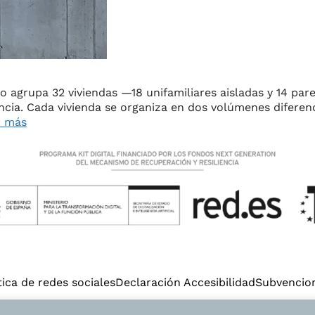
PROYECTO
SERVICIOS
NOTICIAS
cto agrupa 32 viviendas —18 unifamiliares aisladas y 14 p
ncia. Cada vivienda se organiza en dos volúmenes diferen
r más
CONTACTO
INSTAGRAM
LINKED
tica de redes sociales
Declaración Accesibilidad
Subvencio
© 2025 Setanta arquitectura | Diseño web:
Starenlared
.