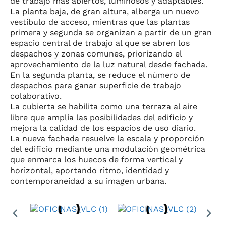
de trabajo más abiertos, luminosos y adaptables.
La planta baja, de gran altura, alberga un nuevo
vestíbulo de acceso, mientras que las plantas
primera y segunda se organizan a partir de un gran
espacio central de trabajo al que se abren los
despachos y zonas comunes, priorizando el
aprovechamiento de la luz natural desde fachada.
En la segunda planta, se reduce el número de
despachos para ganar superficie de trabajo
colaborativo.
La cubierta se habilita como una terraza al aire
libre que amplía las posibilidades del edificio y
mejora la calidad de los espacios de uso diario.
CONTACTO
La nueva fachada resuelve la escala y proporción
info@setantaarquitectura.c
del edificio mediante una modulación geométrica
(+34) 961 268 456
que enmarca los huecos de forma vertical y
horizontal, aportando ritmo, identidad y
DIRECCIÓN
contemporaneidad a su imagen urbana.
Avda. Corts Valencianes,
38 – 1º,
46470 Albal (Valencia)